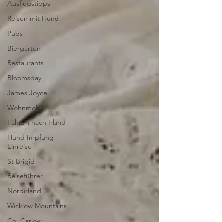
Ausflugstipps
Reisen mit Hund
Pubs
Biergarten
Restaurants
Bloomsday
James Joyce
Wohnmobil
Fähren nach Irland
Hund Impfung
Einreise
St Brigid
Reiseführer
Nordirland
Wicklow Mountains
Co. Carlow