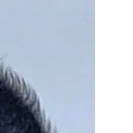
sollen irgendwie irische Wurzeln haben - bei der
anderen Hälfte ist vermutlich noch nicht gründlich
genug geforscht worden. Im Grunde regieren
Iren di