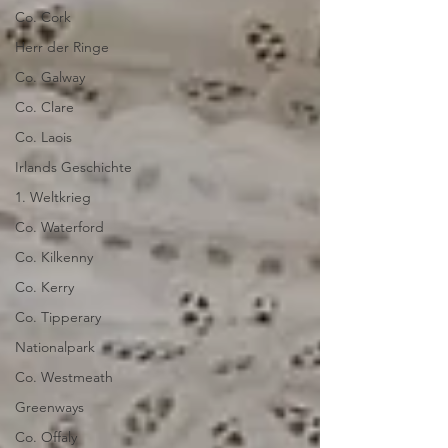
Co. Cork
Herr der Ringe
Co. Galway
Co. Clare
Co. Laois
Irlands Geschichte
1. Weltkrieg
Co. Waterford
Co. Kilkenny
Co. Kerry
Co. Tipperary
Nationalpark
Co. Westmeath
Greenways
Co. Offaly