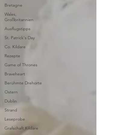
Bretagne
Wales,
Großbritannien
Ausflugstipps
St. Patrick's Day
Co. Kildare
Rezepte
Game of Thrones
Braveheart
Berühmte Drehorte
Ostern
Dublin
Strand
Leseprobe
Grafschaft Kildare