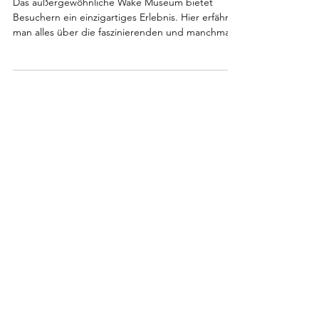
zum Sterben gut
Das außergewöhnliche Wake Museum bietet
Besuchern ein einzigartiges Erlebnis. Hier erfährt
man alles über die faszinierenden und manchmal
makabren Bestattungsrituale Irlands. Mehr ...