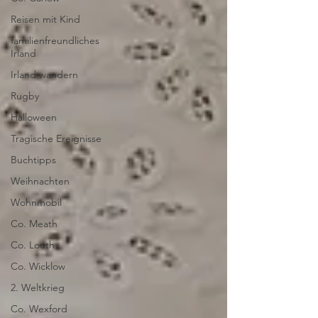
Reisen mit Kind
familienfreundliches
Irland
Irland wandern
Rugby
Halloween
Tragische Ereignisse
Buchtipps
Weihnachten
Wohnmobil
Co. Meath
Co. Louth
Co. Wicklow
2. Weltkrieg
Co. Wexford