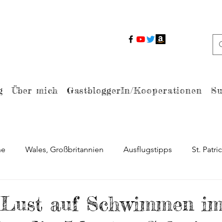
g
Über mich
GastbloggerIn/Kooperationen
Su
ne
Wales, Großbritannien
Ausflugstipps
St. Patri
Braveheart
Berühmte Drehorte
Ostern
Dub
 Lust auf Schwimmen i