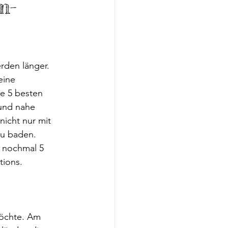
m-
ergarten
Hund Impfung Einreise
rden länger. 
eine 
e 5 besten 
und nahe 
nicht nur mit 
u baden. 
 nochmal 5 
tions.
möchte. Am 