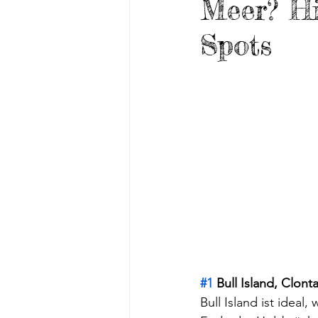
Meer? Hi
Leseprobe
Grafschaft Kild
Spots
Restaurants
Bloomsday
St Brigid
Reiseführer
#1
 Bull Island, Clont
Bull Island ist ide