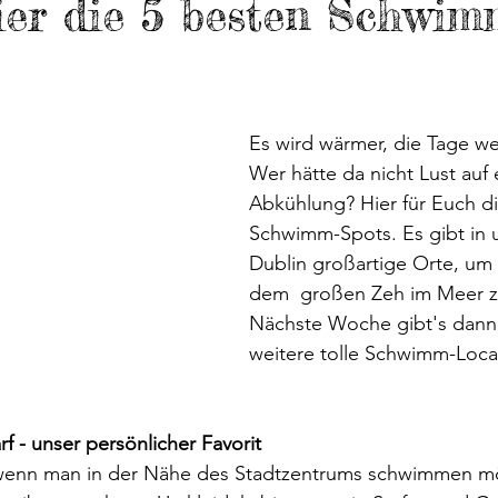
er die 5 besten Schwim
are
Ausflugstipps
Reisen mit Hund
Pubs
Bi
James Joyce
Wohnmobil
Fähren nach Irland
Es wird wärmer, die Tage we
Wer hätte da nicht Lust auf 
Nordirland
Wicklow Mountains
Co. Carlow
Abkühlung? Hier für Euch di
Schwimm-Spots. Es gibt in 
Dublin großartige Orte, um 
dem  großen Zeh im Meer z
Nächste Woche gibt's dann
weitere tolle Schwimm-Loca
arf - unser persönlicher Favorit
al, wenn man in der Nähe des Stadtzentrums schwimmen 