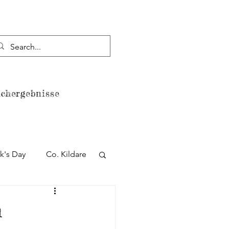
chergebnisse
Datenschutzerklärung
ck's Day
Co. Kildare
lin
Strand
m