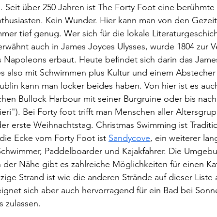
. Seit über 250 Jahren ist The Forty Foot eine berühmte 
thusiasten. Kein Wunder. Hier kann man von den Gezei
er tief genug. Wer sich für die lokale Literaturgeschicht
erwähnt auch in James Joyces Ulysses, wurde 1804 zur V
s Napoleons erbaut. Heute befindet sich darin das Jame
 also mit Schwimmen plus Kultur und einem Abstecher 
ublin kann man locker beides haben. Von hier ist es auc
chen Bullock Harbour mit seiner Burgruine oder bis nac
eri"). Bei Forty foot trifft man Menschen aller Altersgru
der erste Weihnachtstag. Christmas Swimming ist Traditi
die Ecke vom Forty Foot ist 
Sandycove
, ein weiterer lan
 Schwimmer, Paddelboarder und Kajakfahrer. Die Umgebu
 der Nähe gibt es zahlreiche Möglichkeiten für einen K
ge Strand ist wie die anderen Strände auf dieser Liste
eignet sich aber auch hervorragend für ein Bad bei Son
s zulassen.