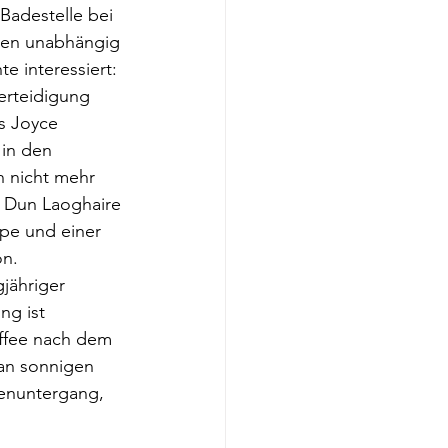
Badestelle bei 
ten unabhängig 
e interessiert: 
erteidigung 
s Joyce 
in den 
h nicht mehr 
h Dun Laoghaire 
ppe und einer 
on.
gjähriger 
ng ist 
affee nach dem 
 an sonnigen 
nenuntergang, 