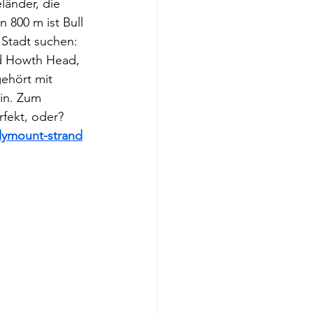
änder, die 
 800 m ist Bull 
 Stadt suchen: 
d Howth Head, 
ehört mit 
in. Zum 
fekt, oder? 
lymount-strand