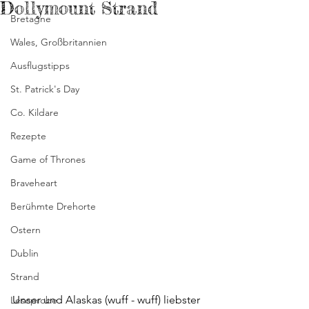
Dollymount Strand
Bretagne
Wales, Großbritannien
Ausflugstipps
St. Patrick's Day
Co. Kildare
Rezepte
Game of Thrones
Braveheart
Berühmte Drehorte
Ostern
Dublin
Strand
Unser und Alaskas (wuff - wuff) liebster 
Leseprobe