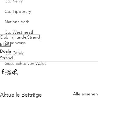
Co. Kerry
Co. Tipperary
Nationalpark
Co. Westmeath
Dublin
Hunde
Strand
Greenways
Irland
Dublin
Co. Offaly
Strand
Geschichte von Wales
Ostern
Alle ansehen
Aktuelle Beiträge