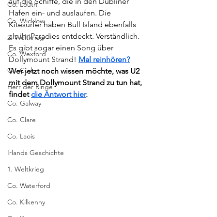
auf die Schiffe, die in den Dubliner 
Co. Louth
Hafen ein- und auslaufen. Die 
Co. Wicklow
Kitesurfer haben Bull Island ebenfalls 
als ihr Paradies entdeckt. Verständlich. 
2. Weltkrieg
Es gibt sogar einen Song über 
Co. Wexford
Dollymount Strand! 
Mal reinhören?
Co. Cork
Wer jetzt noch wissen möchte, was U2 
mit dem Dollymount Strand zu tun hat, 
Herr der Ringe
findet 
die Antwort hier
.
Co. Galway
Co. Clare
Co. Laois
Irlands Geschichte
1. Weltkrieg
Co. Waterford
Co. Kilkenny