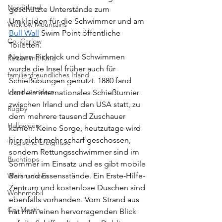
Nordirland
geschützte Unterstände zum 
Umkleiden für die Schwimmer und am 
Wicklow Mountains
Bull Wall
 Swim Point öffentliche 
Co. Carlow
Toiletten. 
Neben Picknick und Schwimmen 
Reisen mit Kind
wurde die Insel früher auch für 
familienfreundliches Irland
Schießübungen genutzt. 1880 fand 
Irland wandern
dort ein internationales Schießturnier 
zwischen Irland und den USA statt, zu 
Rugby
dem mehrere tausend Zuschauer 
Halloween
kamen. Keine Sorge, heutzutage wird 
hier nicht mehr scharf geschossen, 
Tragische Ereignisse
sondern Rettungsschwimmer sind im 
Buchtipps
Sommer im Einsatz und es gibt mobile 
Bars und Essensstände. Ein Erste-Hilfe-
Weihnachten
Zentrum und kostenlose Duschen sind 
Wohnmobil
ebenfalls vorhanden. Vom Strand aus 
Co. Meath
hat man einen hervorragenden Blick 