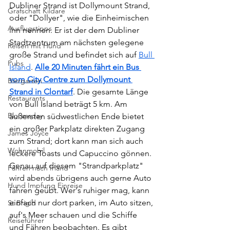
Dubliner Strand ist Dollymount Strand, 
Grafschaft Kildare
oder "Dollyer", wie die Einheimischen 
Ausflugstipps
ihn nennen. Er ist der dem Dubliner 
Stadtzentrum am nächsten gelegene 
Reisen mit Hund
große Strand und befindet sich auf 
Bull 
Pubs
Island
. 
Alle 20 Minuten fährt ein Bus 
vom City Centre zum Dollymount 
Biergarten
Strand in Clontarf
. Die gesamte Länge 
Restaurants
von Bull Island beträgt 5 km. Am 
Bloomsday
äußersten südwestlichen Ende bietet 
ein großer Parkplatz direkten Zugang 
James Joyce
zum Strand; dort kann man sich auch 
Wohnmobil
leckere Toasts und Capuccino gönnen. 
Genau auf diesem "Strandparkplatz" 
Fähren nach Irland
wird abends übrigens auch gerne Auto 
Hund Impfung Einreise
fahren geübt. Wer's ruhiger mag, kann 
einfach nur dort parken, im Auto sitzen, 
St Brigid
auf's Meer schauen und die Schiffe 
Reiseführer
und Fähren beobachten. Es gibt 