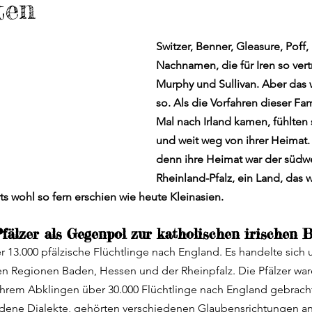
ten
are
Ausflugstipps
Reisen mit Hund
Pubs
Bi
Switzer, Benner, Gleasure, Poff, F
James Joyce
Wohnmobil
Nachnamen, die für Iren so vert
Fähren nach Irland
Murphy und Sullivan. Aber das 
so. Als die Vorfahren dieser Fa
Nordirland
Wicklow Mountains
Co. Carlow
Mal nach Irland kamen, fühlten 
und weit weg von ihrer Heimat.
denn ihre Heimat war der südwes
Rheinland-Pfalz, ein Land, das
ts wohl so fern erschien wie heute Kleinasien.
fälzer als Gegenpol zur katholischen irischen 
 13.000 pfälzische Flüchtlinge nach England. Es handelte sic
n Regionen Baden, Hessen und der Rheinpfalz. Die Pfälzer ware
 ihrem Abklingen über 30.000 Flüchtlinge nach England gebracht 
edene Dialekte, gehörten verschiedenen Glaubensrichtungen an