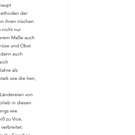
haupt 
methoden der 
n ihren irischen 
 nicht nur 
ßerem Maße auch 
müse und Obst 
 dann auch 
sich 
ahre als 
tark wie die Iren, 
 Ländereien von 
lieb in diesen 
ungs wie 
ß zu Vice,  
 verbreitet. 