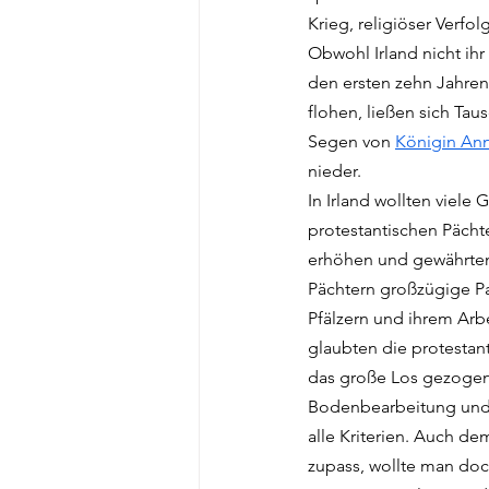
Krieg, religiöser Verfo
Obwohl Irland nicht ihr e
den ersten zehn Jahren
flohen, ließen sich Ta
Segen von 
Königin An
nieder. 
In Irland wollten viele 
protestantischen Pächte
erhöhen und gewährten
Pächtern großzügige Pa
Pfälzern und ihrem Arb
glaubten die protestan
das große Los gezogen 
Bodenbearbeitung und T
alle Kriterien. Auch de
zupass, wollte man doc