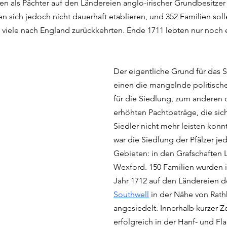
n als Pächter auf den Ländereien anglo-irischer Grundbesitzer 
en sich jedoch nicht dauerhaft etablieren, und 352 Familien soll
 viele nach England zurückkehrten. Ende 1711 lebten nur noch e
Der eigentliche Grund für das 
einen die mangelnde politische
für die Siedlung, zum anderen d
erhöhten Pachtbeträge, die sic
Siedler nicht mehr leisten konnt
war die Siedlung der Pfälzer jed
Gebieten: in den Grafschaften 
Wexford. 150 Familien wurden i
Jahr 1712 auf den Ländereien d
Southwell
 in der Nähe von Rath
angesiedelt. Innerhalb kurzer Zei
erfolgreich in der Hanf- und Fl