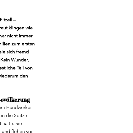
ergarten
itzell – 
raut klingen wie 
Hund Impfung Einreise
war nicht immer 
milien zum ersten 
sie sich fremd 
 Kein Wunder, 
tliche Teil von 
 wiederum den 
Bevölkerung
h um Handwerker 
n die Spitze 
hatte. Sie 
 und flohen vor 