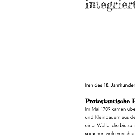
integrier
Leseprobe
Grafschaft Kild
Restaurants
Bloomsday
St Brigid
Reiseführer
Iren des 18. Jahrhunder
Protestantische P
Im Mai 1709 kamen über
und Kleinbauern aus de
einer Welle, die bis zu
sprachen viele verschi