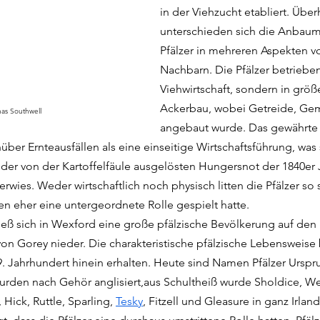
in der Viehzucht etabliert. Über
unterschieden sich die Anbau
Pfälzer in mehreren Aspekten vo
Nachbarn. Die Pfälzer betrieben
Viehwirtschaft, sondern in grö
Ackerbau, wobei Getreide, Ge
as Southwell
angebaut wurde. Das gewährte
er Ernteausfällen als eine einseitige Wirtschaftsführung, was 
er von der Kartoffelfäule ausgelösten Hungersnot der 1840er J
rwies. Weder wirtschaftlich noch physisch litten die Pfälzer so s
nen eher eine untergeordnete Rolle gespielt hatte.
ließ sich in Wexford eine große pfälzische Bevölkerung auf den
on Gorey nieder. Die charakteristische pfälzische Lebensweise b
9. Jahrhundert hinein erhalten. Heute sind Namen Pfälzer Urspr
rden nach Gehör anglisiert,aus Schultheiß wurde Sholdice, Wei
, Hick, Ruttle, Sparling, 
Tesky
, Fitzell und Gleasure in ganz Irland