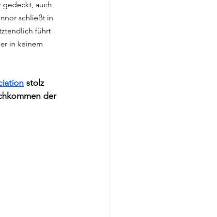
r gedeckt, auch 
nor schließt in 
ztendlich führt 
der in keinem 
ciation
 stolz 
achkommen der 