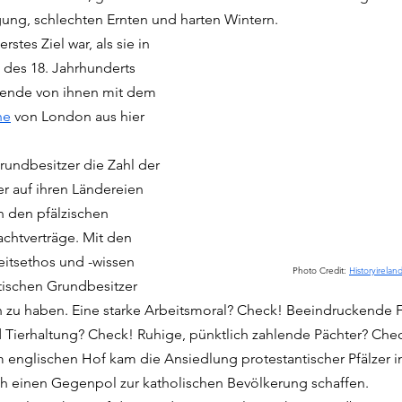
lgung, schlechten Ernten und harten Wintern. 
rstes Ziel war, als sie in 
 des 18. Jahrhunderts 
usende von ihnen mit dem 
ne
 von London aus hier 
Grundbesitzer die Zahl der 
r auf ihren Ländereien 
 den pfälzischen 
chtverträge. Mit den 
eitsethos und -wissen 
Photo Credit: 
Historyirela
tischen Grundbesitzer 
zu haben. Eine starke Arbeitsmoral? Check! Beeindruckende Fä
ierhaltung? Check! Ruhige, pünktlich zahlende Pächter? Check!
m englischen Hof kam die Ansiedlung protestantischer Pfälzer in
h einen Gegenpol zur katholischen Bevölkerung schaffen.