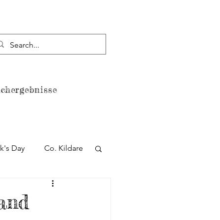
chergebnisse
Datenschutzerklärung
ck's Day
Co. Kildare
lin
Strand
land