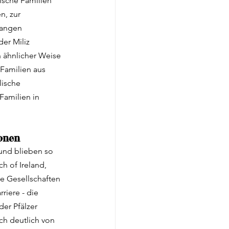
zische Familien 
, zur 
fangen 
er Miliz 
n ähnlicher Weise 
Familien aus 
ische 
amilien in 
onen
 und blieben so 
h of Ireland, 
e Gesellschaften 
riere - die 
er Pfälzer 
ch deutlich von 