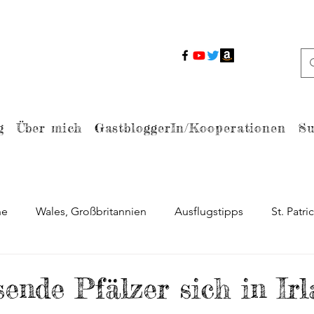
g
Über mich
GastbloggerIn/Kooperationen
Su
ne
Wales, Großbritannien
Ausflugstipps
St. Patri
Braveheart
Berühmte Drehorte
Ostern
Dub
ende Pfälzer sich in Ir