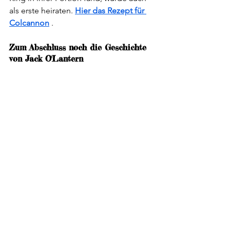
als erste heiraten. 
Hier das Rezept für 
Colcannon
 . 
Zum Abschluss noch die Geschichte 
von Jack O'Lantern
Vor langer Zeit lebte in Irland Jack 
Oldfield, ein zwielichtiger Hufschmied, 
auch Stingy Jack (geiziger Jack) oder 
Drunk Jack (trunksüchtiger Jack) 
genannt. Am Abend vor Allerheiligen 