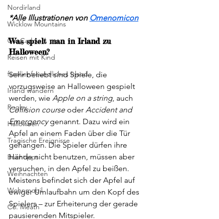
Nordirland
*Alle Illustrationen von 
Omenomicon
Wicklow Mountains
Co. Carlow
Was spielt man in Irland zu 
Halloween?
Reisen mit Kind
familienfreundliches Irland
Sehr beliebt sind Spiele, die 
vorzugsweise an Halloween gespielt 
Irland wandern
werden, wie 
Apple on a string
, auch 
Rugby
Collision course
 oder 
Accident and 
Emergency
 genannt. Dazu wird ein 
Halloween
Apfel an einem Faden über die Tür 
Tragische Ereignisse
gehangen. Die Spieler dürfen ihre 
Hände nicht benutzen, müssen aber 
Buchtipps
versuchen, in den Apfel zu beißen. 
Weihnachten
Meistens befindet sich der Apfel auf 
Wohnmobil
ewiger Umlaufbahn um den Kopf des 
Spielers – zur Erheiterung der gerade 
Co. Meath
pausierenden Mitspieler.