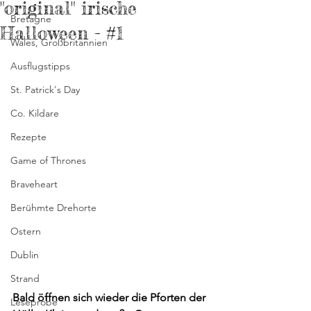
"original" irische
Bretagne
Halloween - #1
Wales, Großbritannien
Ausflugstipps
St. Patrick's Day
Co. Kildare
Rezepte
Game of Thrones
Braveheart
Berühmte Drehorte
Ostern
Dublin
Strand
Bald öffnen sich wieder die Pforten der 
Leseprobe