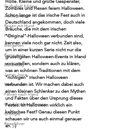
Hölle. Kleine und große Gespenster, 
Grafschaft Kildare
Zombies und Hexen feiern Halloween. 
Schon lange ist das irische Fest auch in 
Ausflugstipps
Deutschland angekommen, doch viele 
Reisen mit Hund
Bräuche, die mit dem irischen 
Pubs
"Original"-Halloween verbunden sind, 
kennen viele noch gar nicht. Zeit also, 
Biergarten
um in einer kurzen Serie nicht nur die 
Restaurants
gruseligsten Halloween-Events in Irland 
vorzustellen, sondern auch zu klären, 
Bloomsday
was an schönen Traditionen mit dem 
James Joyce
"richtigen" irischen Halloween 
verbunden ist. Wir machen dabei auch 
Wohnmobil
einen kleinen Schlenker zu den Mythen 
Fähren nach Irland
und Fakten über den Ursprung dieses 
Hund Impfung Einreise
Festes. Ist Halloween wirklich ein 
keltisches Fest? Genau diesen Punkt 
St Brigid
schauen wir uns auch einmal genauer 
Reiseführer
an. ;-) 