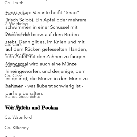
Co. Louth
Eine andere Variante heißt "Snap" 
Co. Wicklow
(irisch Sciob). Ein Apfel oder mehrere 
2. Weltkrieg
schwimmen in einer Schüssel mit 
Co. Wexford
Wasser, die bspw. auf dem Boden 
steht. Dann gilt es, im Knien und mit 
Co. Cork
auf dem Rücken gefesselten Händen, 
Herr der Ringe
den Apfel mit den Zähnen zu fangen. 
Manchmal wird auch eine Münze 
Co. Galway
hineingeworfen, und derjenige, dem 
Co. Clare
es gelingt, die Münze in den Mund zu 
nehmen - was äußerst schwierig ist - 
Co. Laois
darf sie behalten.
Irlands Geschichte
1. Weltkrieg
Von Äpfeln und Pookas
Co. Waterford
Co. Kilkenny