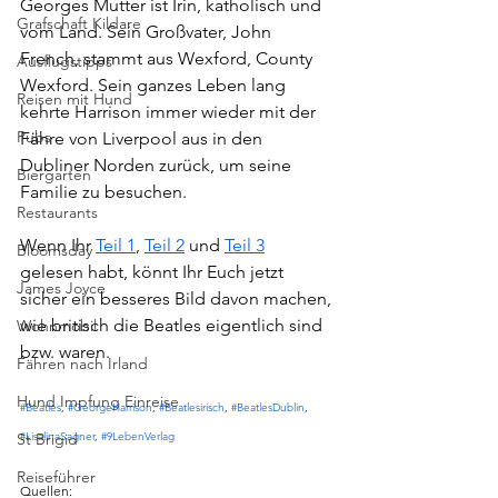
Georges Mutter ist Irin, katholisch und 
Grafschaft Kildare
vom Land. Sein Großvater, John 
French, stammt aus Wexford, County 
Ausflugstipps
Wexford. Sein ganzes Leben lang 
Reisen mit Hund
kehrte Harrison immer wieder mit der 
Pubs
Fähre von Liverpool aus in den 
Dubliner Norden zurück, um seine 
Biergarten
Familie zu besuchen.
Restaurants
Wenn Ihr 
Teil 1
, 
Teil 2
 und 
Teil 3
Bloomsday
gelesen habt, könnt Ihr Euch jetzt 
James Joyce
sicher ein besseres Bild davon machen, 
wie britisch die Beatles eigentlich sind 
Wohnmobil
bzw. waren.
Fähren nach Irland
Hund Impfung Einreise
#Beatles
, 
#GeorgeHarrison
, 
#Beatlesirisch
, 
#BeatlesDublin
, 
#LisalinaSagner
, 
#9LebenVerlag
St Brigid
Reiseführer
Quellen: