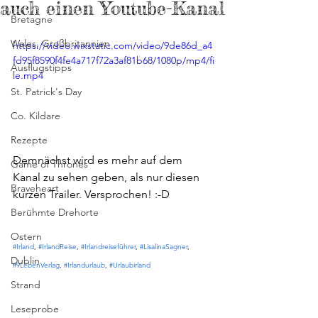
auch einen Youtube-Kanal
Bretagne
Wales, Großbritannien
https://video.wixstatic.com/video/9de86d_a4
fd95f8590f4fe4a717f72a3af81b68/1080p/mp4/fi
Ausflugstipps
le.mp4
St. Patrick's Day
Co. Kildare
Rezepte
Demnächst wird es mehr auf dem 
Game of Thrones
Kanal zu sehen geben, als nur diesen 
Braveheart
kurzen Trailer. Versprochen! :-D
Berühmte Drehorte
Ostern
#Irland
, 
#IrlandReise
, 
#Irlandreiseführer
, 
#LisalinaSagner
, 
Dublin
#9LebenVerlag
, 
#Irlandurlaub
, 
#Urlaubirland
Strand
Leseprobe