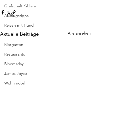
Grafschaft Kildare
Ausflugstipps
Reisen mit Hund
Alle ansehen
Aktuelle Beiträge
Pubs
Biergarten
Restaurants
Bloomsday
James Joyce
Wohnmobil
Fähren nach Irland
Hund Impfung Einreise
St Brigid
Reiseführer