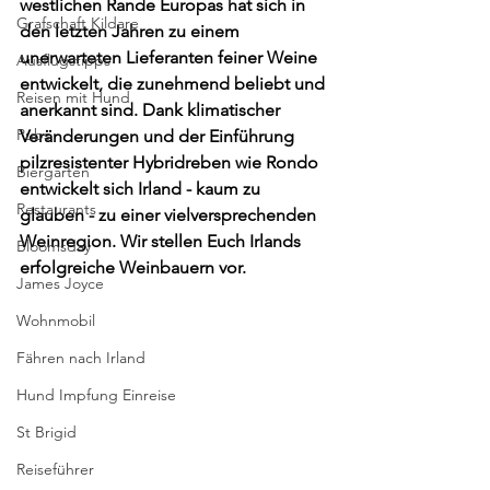
westlichen Rande Europas hat sich in 
Grafschaft Kildare
den letzten Jahren zu einem 
unerwarteten Lieferanten feiner Weine 
Ausflugstipps
entwickelt, die zunehmend beliebt und 
Reisen mit Hund
anerkannt sind. Dank klimatischer 
Pubs
Veränderungen und der Einführung 
pilzresistenter Hybridreben wie Rondo 
Biergarten
entwickelt sich Irland - kaum zu 
Restaurants
glauben - zu einer vielversprechenden 
Weinregion. Wir stellen Euch Irlands 
Bloomsday
erfolgreiche Weinbauern vor.
James Joyce
Wohnmobil
Fähren nach Irland
Hund Impfung Einreise
St Brigid
Reiseführer