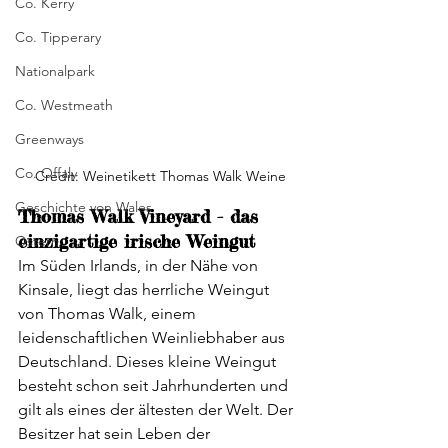
Co. Kerry
Co. Tipperary
Nationalpark
Co. Westmeath
Greenways
Co. Offaly
Credit: Weinetikett Thomas Walk Weine
Geschichte von Wales
Thomas Walk Vineyard - das 
einzigartige irische Weingut
Ostern
Im Süden Irlands, in der Nähe von 
Kinsale, liegt das herrliche Weingut 
von Thomas Walk, einem 
leidenschaftlichen Weinliebhaber aus 
Deutschland. Dieses kleine Weingut 
besteht schon seit Jahrhunderten und 
gilt als eines der ältesten der Welt. Der 
Besitzer hat sein Leben der 