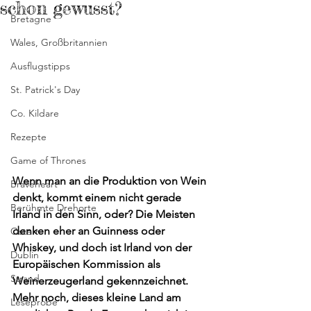
schon gewusst?
Bretagne
Wales, Großbritannien
Ausflugstipps
St. Patrick's Day
Co. Kildare
Rezepte
Game of Thrones
Wenn man an die Produktion von Wein 
Braveheart
denkt, kommt einem nicht gerade 
Berühmte Drehorte
Irland in den Sinn, oder? Die Meisten 
denken eher an Guinness oder 
Ostern
Whiskey, und doch ist Irland von der 
Dublin
Europäischen Kommission als 
Strand
Weinerzeugerland gekennzeichnet. 
Mehr noch, dieses kleine Land am 
Leseprobe