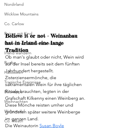
Nordirland
Wicklow Mountains
Co. Carlow
Reisen mit Kind
Believe it or not - Weinanbau 
hat in Irland eine lange 
familienfreundliches Irland
Tradition
Irland wandern
Ob man's glaubt oder nicht, Wein wird 
Rugby
auf der Insel bereits seit dem fünften 
Jahrhundert hergestellt. 
Halloween
Zisterziensermönche, die 
Tragische Ereignisse
sakramentalen Wein für ihre täglichen 
Rituale brauchten, legten in der 
Buchtipps
Grafschaft Kilkenny einen Weinberg an. 
Weihnachten
Diese Mönche reisten umher und 
Wohnmobil
gründeten später weitere Weinberge 
im ganzen Land.
Co. Meath
Die Weinautorin 
Susan Boyle