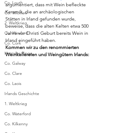
Co. Louth
argumentiert, dass mit Wein befleckte 
Keramik, die an archäologischen 
Co. Wicklow
Stätten in Irland gefunden wurde, 
2. Weltkrieg
beweise, dass die alten Kelten etwa 500 
Co. Wexford
Jahre vor Christi Geburt bereits Wein in 
Irland eingeführt haben.
Co. Cork
Kommen wir zu den renommierten 
Herr der Ringe
Weinkellereien und Weingütern Irlands:
Co. Galway
Co. Clare
Co. Laois
Irlands Geschichte
1. Weltkrieg
Co. Waterford
Co. Kilkenny