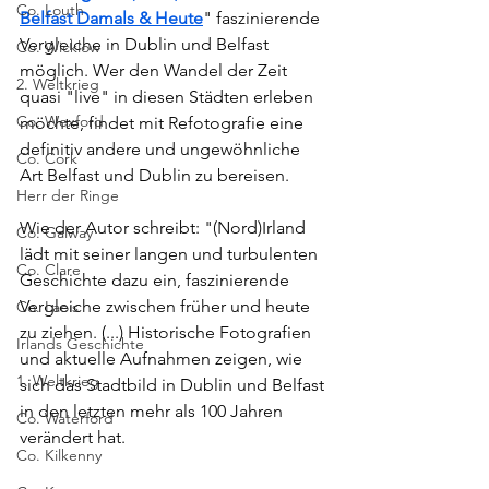
Co. Louth
Belfast Damals & Heute
" faszinierende 
Vergleiche in Dublin und Belfast 
Co. Wicklow
möglich. Wer den Wandel der Zeit 
2. Weltkrieg
quasi "live" in diesen Städten erleben 
Co. Wexford
möchte, findet mit Refotografie eine 
definitiv andere und ungewöhnliche 
Co. Cork
Art Belfast und Dublin zu bereisen.
Herr der Ringe
Wie der Autor schreibt: "(Nord)Irland 
Co. Galway
lädt mit seiner langen und turbulenten 
Co. Clare
Geschichte dazu ein, faszinierende 
Vergleiche zwischen früher und heute 
Co. Laois
zu ziehen. (...) Historische Fotografien 
Irlands Geschichte
und aktuelle Aufnahmen zeigen, wie 
1. Weltkrieg
sich das Stadtbild in Dublin und Belfast 
in den letzten mehr als 100 Jahren 
Co. Waterford
verändert hat.
Co. Kilkenny