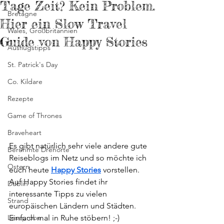
Tage Zeit? Kein Problem.
Bretagne
Hier ein Slow Travel
Wales, Großbritannien
Guide von Happy Stories
Ausflugstipps
St. Patrick's Day
Co. Kildare
Rezepte
Game of Thrones
Braveheart
Es gibt natürlich sehr viele andere gute 
Berühmte Drehorte
Reiseblogs im Netz und so möchte ich 
Ostern
euch heute 
Happy Stories
vorstellen. 
Auf Happy Stories findet ihr 
Dublin
interessante Tipps zu vielen 
Strand
europäischen Ländern und Städten. 
Leseprobe
Einfach mal in Ruhe stöbern! ;-) 