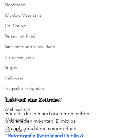
Nordirland
Wicklow Mountains
Co. Carlow
Reisen mit Kind
familienfreundliches Irland
Irland wandern
Rugby
Halloween
Tragische Ereignisse
Buchtipps
Lust auf eine Zeitreise?
Weihnachten
Für alle, die in Irland noch mehr sehen 
Wohnmobil
und erleben möchten: Dimitrios 
Dolaplis macht mit seinem Buch 
Co. Meath
"
Refotografie (Nord)Irland Dublin & 