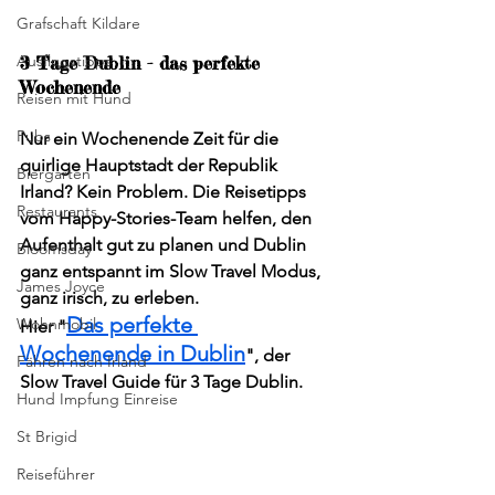
Grafschaft Kildare
Ausflugstipps
3 Tage Dublin - das perfekte 
Wochenende
Reisen mit Hund
Pubs
Nur ein Wochenende Zeit für die 
quirlige Hauptstadt der Republik 
Biergarten
Irland? Kein Problem. Die Reisetipps 
Restaurants
vom Happy-Stories-Team helfen, den 
Aufenthalt gut zu planen und Dublin 
Bloomsday
ganz entspannt im Slow Travel Modus, 
James Joyce
ganz irisch, zu erleben.
Das perfekte 
Wohnmobil
Hier "
Wochenende in Dublin
", der 
Fähren nach Irland
Slow Travel Guide für 3 Tage Dublin.
Hund Impfung Einreise
St Brigid
Reiseführer