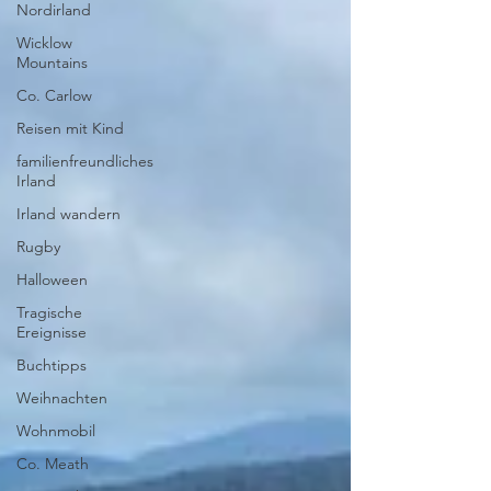
Nordirland
Wicklow
Mountains
Co. Carlow
Reisen mit Kind
familienfreundliches
Irland
Irland wandern
Rugby
Halloween
Tragische
Ereignisse
Buchtipps
Weihnachten
Wohnmobil
Co. Meath