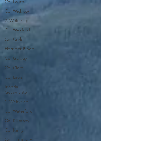
Co. Louth
Co. Wicklow
2. Weltkrieg
Co. Wexford
Co. Cork
Herr der Ringe
Co. Galway
Co. Clare
Co. Laois
Irlands
Geschichte
1. Weltkrieg
Co. Waterford
Co. Kilkenny
Co. Kerry
Co. Tipperary