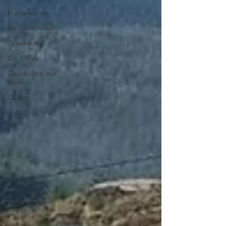
Nationalpark
Co. Westmeath
Greenways
Co. Offaly
Geschichte von
Wales
Ostern