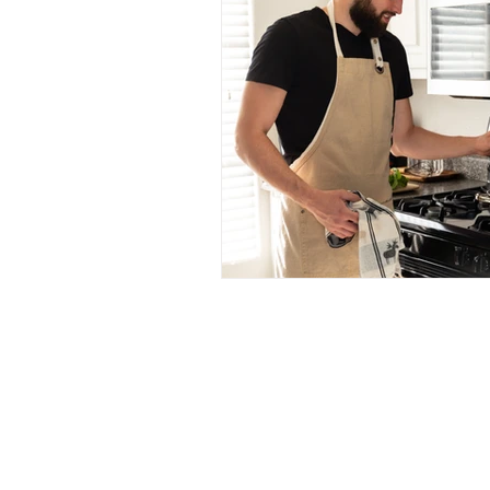
Leseprobe
Grafschaft Kild
Restaurants
Bloomsday
St Brigid
Reiseführer