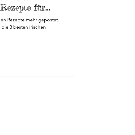
ergarten
 Rezepte für
g
schen Rezepte mehr gepostet.
e die 3 besten irischen
Hund Impfung Einreise