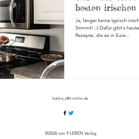
are
Ausflugstipps
Reisen mit Hund
Pubs
Bi
besten irischen
Eure Sammlun
Ja, länger keine typisch iri
Stimmt! :-) Dafür gibt's heut
James Joyce
Wohnmobil
Fähren nach Irland
Rezepte, die es in Eure...
Nordirland
Wicklow Mountains
Co. Carlow
lisalina_s@t-online.de
©2026 von 9 LEBEN Verlag