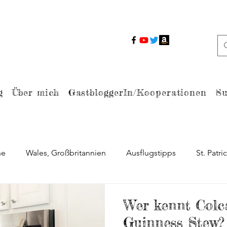
g
Über mich
GastbloggerIn/Kooperationen
Su
ne
Wales, Großbritannien
Ausflugstipps
St. Patri
Braveheart
Berühmte Drehorte
Ostern
Dub
Wer kennt Colc
Guinness Stew?