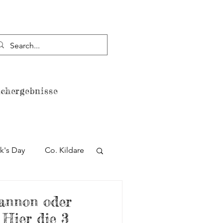
chergebnisse
Datenschutzerklärung
ck's Day
Co. Kildare
lin
Strand
annon oder
 Hier die 3