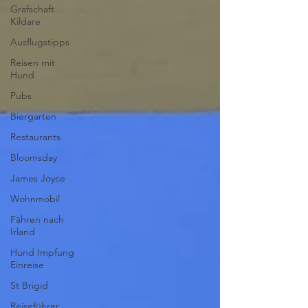
Grafschaft
Kildare
Ausflugstipps
Reisen mit
Hund
Pubs
Biergarten
Restaurants
Bloomsday
James Joyce
Wohnmobil
Fähren nach
Irland
Hund Impfung
Einreise
St Brigid
Reiseführer