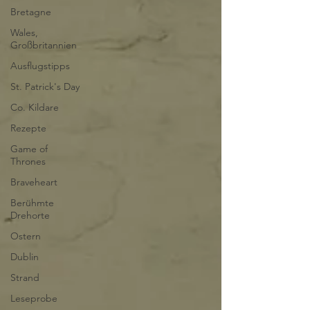
Bretagne
Wales,
Großbritannien
Ausflugstipps
St. Patrick's Day
Co. Kildare
Rezepte
Game of
Thrones
Braveheart
Berühmte
Drehorte
Ostern
Dublin
Strand
Leseprobe