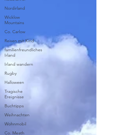
Nordirland
Wicklow
Mountains
Co. Carlow
Reisen mit Kind
familienfreundliches
Irland
Irland wandern
Rugby
Halloween
Tragische
Ereignisse
Buchtipps
Weihnachten
Wohnmobil
Co. Meath