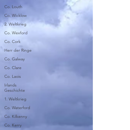
Co. Louth
Co. Wicklow
2. Weltkrieg
Co. Wexford
Co. Cork
Herr der Ringe
Co. Galway
Co. Clare
Co. Laois
Irlands
Geschichte
1. Weltkrieg
Co. Waterford
Co. Kilkenny
Co. Kerry