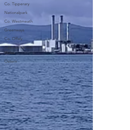
Co. Tipperary
Nationalpark
Co. Westmeath
Greenways
Co. Offaly
Geschichte von
Wales
Ostern