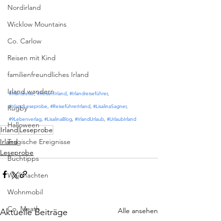
Nordirland
Wicklow Mountains
Co. Carlow
Reisen mit Kind
familienfreundliches Irland
Irland wandern
#Irlandreise
, 
#ReisenIrland
, 
#Irlandreiseführer
, 
#IrlandLeseprobe
, 
#ReiseführerIrland
, 
#LisalinaSagner
, 
Rugby
#9Lebenverlag
, 
#LisalinaBlog
, 
#IrlandUrlaub
, 
#UrlaubIrland
Halloween
Irland
Leseprobe
Irland
Tragische Ereignisse
Leseprobe
Buchtipps
Weihnachten
Wohnmobil
Co. Meath
Alle ansehen
Aktuelle Beiträge