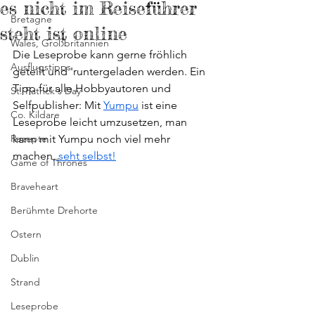
es nicht im Reiseführer
Bretagne
steht ist online
Wales, Großbritannien
Die Leseprobe kann gerne fröhlich 
Ausflugstipps
geteilt und 'runtergeladen werden. Ein 
Tipp für alle Hobbyautoren und 
St. Patrick's Day
Selfpublisher: Mit 
Yumpu
 ist eine 
Co. Kildare
Leseprobe leicht umzusetzen, man 
Rezepte
kann mit Yumpu noch viel mehr 
machen,
 seht selbst!
Game of Thrones
Braveheart
Berühmte Drehorte
Ostern
Dublin
Strand
Leseprobe