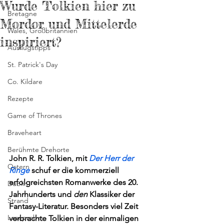
Wurde Tolkien hier zu
Bretagne
Mordor und Mittelerde
Wales, Großbritannien
inspiriert?
Ausflugstipps
St. Patrick's Day
Co. Kildare
Rezepte
Game of Thrones
Braveheart
Berühmte Drehorte
John R. R. Tolkien, mit 
Der Herr der 
Ostern
Ringe
 schuf er die kommerziell 
erfolgreichsten Romanwerke des 20. 
Dublin
Jahrhunderts und
 den
 Klassiker der 
Strand
Fantasy-Literatur. Besonders viel Zeit 
Leseprobe
verbrachte Tolkien in der einmaligen 