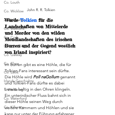
Co. Louth
John R. R. Tolkien
Co. Wicklow
Wurde 
Tolkien
 für die 
2. Weltkrieg
Landschaften von Mittelerde 
Co. Wexford
und Mordor von den wilden 
Co. Cork
Mondlandschaften des irischen 
Burren und der Gegend westlich 
Herr der Ringe
von Irland inspiriert?
Co. Galway
Co. Clare
Im Burren gibt es eine Höhle, die für 
Tolkien-Fans interessant sein dürfte. 
Co. Laois
Die Höhle wird 
Poll naGollum
 genannt 
Irlands Geschichte
und Tolkien-Fans dürfte es dabei 
bereits heftig in den Ohren klingeln. 
1. Weltkrieg
Ein unterirdischer Fluss bahnt sich in 
Co. Waterford
dieser Höhle seinen Weg durch 
Co. Kilkenny
weitere Kammern und Höhlen und sie 
kann nur unter der Führung erfahrener 