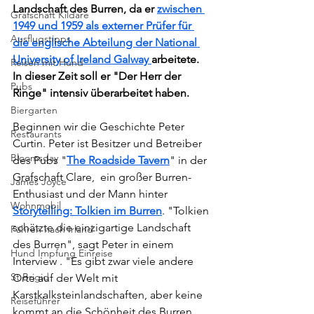
Landschaft des Burren, da er 
zwischen 
Grafschaft Kildare
1949 und 1959 als externer Prüfer für 
Ausflugstipps
die englische Abteilung der National 
University of Ireland Galway 
arbeitete. 
Reisen mit Hund
In dieser Zeit soll er "Der Herr der 
Pubs
Ringe" intensiv überarbeitet haben.
Biergarten
Beginnen wir die Geschichte Peter 
Restaurants
Curtin. Peter ist Besitzer und Betreiber 
Bloomsday
des Pubs "
The Roadside Tavern
" in der 
Grafschaft Clare,  ein großer Burren-
James Joyce
Enthusiast und der Mann hinter 
Wohnmobil
Storytelling: Tolkien im Burren
. "Tolkien 
schätzte die einzigartige Landschaft 
Fähren nach Irland
des Burren", sagt Peter in einem 
Hund Impfung Einreise
Interview . "Es gibt zwar viele andere 
St Brigid
Orte auf der Welt mit 
Karstkalksteinlandschaften, aber keine 
Reiseführer
kommt an die Schönheit des Burren 