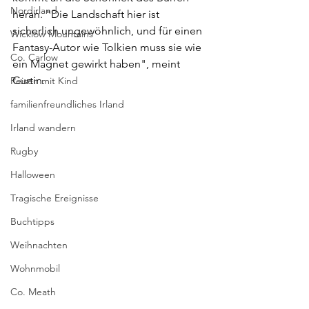
Nordirland
heran. "Die Landschaft hier ist 
sicherlich ungewöhnlich, und für einen 
Wicklow Mountains
Fantasy-Autor wie Tolkien muss sie wie 
Co. Carlow
ein Magnet gewirkt haben", meint 
Curtin.
Reisen mit Kind
familienfreundliches Irland
Irland wandern
Rugby
Halloween
Tragische Ereignisse
Buchtipps
Weihnachten
Wohnmobil
Co. Meath