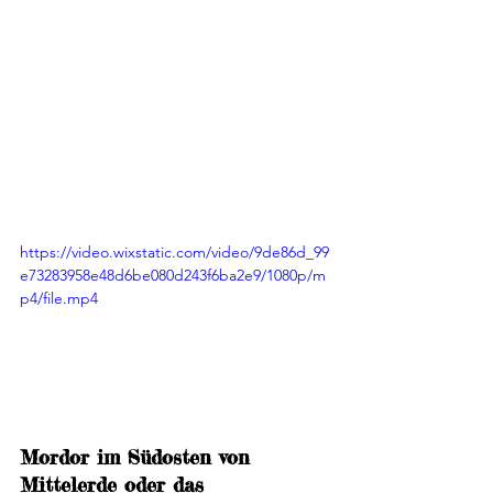
https://video.wixstatic.com/video/9de86d_99
e73283958e48d6be080d243f6ba2e9/1080p/m
p4/file.mp4
Mordor im Südosten von 
Mittelerde oder das 